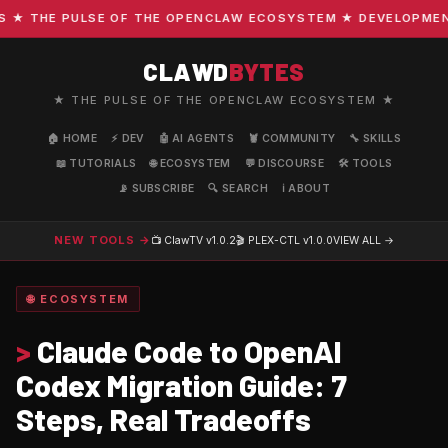
 THE PULSE OF THE OPENCLAW ECOSYSTEM ★ DEVELOPMENT · 
CLAWD
BYTES
★ THE PULSE OF THE OPENCLAW ECOSYSTEM ★
🏠 HOME
⚡ DEV
🤖 AI AGENTS
🦞 COMMUNITY
🔧 SKILLS
📖 TUTORIALS
🌐 ECOSYSTEM
💬 DISCOURSE
🛠️ TOOLS
📡 SUBSCRIBE
🔍 SEARCH
ℹ️ ABOUT
NEW TOOLS →
📺 ClawTV
v1.0.2
🎬 PLEX-CTL
v1.0.0
VIEW ALL →
🌐 ECOSYSTEM
>
Claude Code to OpenAI
Codex Migration Guide: 7
Steps, Real Tradeoffs