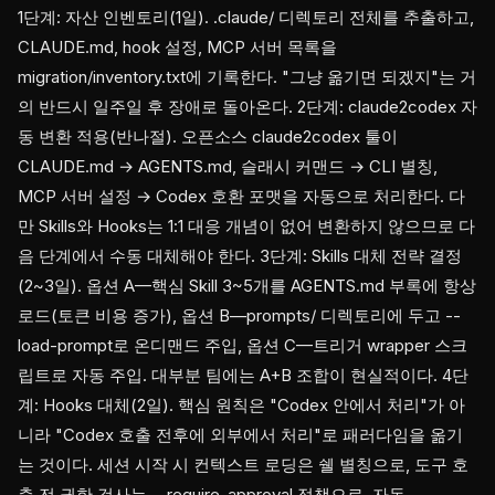
1단계: 자산 인벤토리(1일). .claude/ 디렉토리 전체를 추출하고,
CLAUDE.md, hook 설정, MCP 서버 목록을
migration/inventory.txt에 기록한다. "그냥 옮기면 되겠지"는 거
의 반드시 일주일 후 장애로 돌아온다. 2단계: claude2codex 자
동 변환 적용(반나절). 오픈소스 claude2codex 툴이
CLAUDE.md → AGENTS.md, 슬래시 커맨드 → CLI 별칭,
MCP 서버 설정 → Codex 호환 포맷을 자동으로 처리한다. 다
만 Skills와 Hooks는 1:1 대응 개념이 없어 변환하지 않으므로 다
음 단계에서 수동 대체해야 한다. 3단계: Skills 대체 전략 결정
(2~3일). 옵션 A—핵심 Skill 3~5개를 AGENTS.md 부록에 항상
로드(토큰 비용 증가), 옵션 B—prompts/ 디렉토리에 두고 --
load-prompt로 온디맨드 주입, 옵션 C—트리거 wrapper 스크
립트로 자동 주입. 대부분 팀에는 A+B 조합이 현실적이다. 4단
계: Hooks 대체(2일). 핵심 원칙은 "Codex 안에서 처리"가 아
니라 "Codex 호출 전후에 외부에서 처리"로 패러다임을 옮기
는 것이다. 세션 시작 시 컨텍스트 로딩은 쉘 별칭으로, 도구 호
출 전 권한 검사는 --require-approval 정책으로, 자동